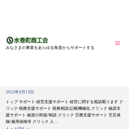
内
MAI
ホーム
2022年9月
容
MEN
を
ス
キ
2022年9月
ッ
プ
みなさまの事業をあらゆる角度からサポートする
水巻町生活支援商品券の使え
水
巻
る事業所
町
生
2022年9月13日
活
支
トップ サポート 経営支援サポート 経営に関する相談載ります ク
援
リック 税務支援サポート 税務相談/記帳機械化 クリック 融資支
商
援サポート 融資の斡旋/相談 クリック 労務支援サポート 労災保
品
険/雇用保険等 クリック 人 …
券
もっと読む »