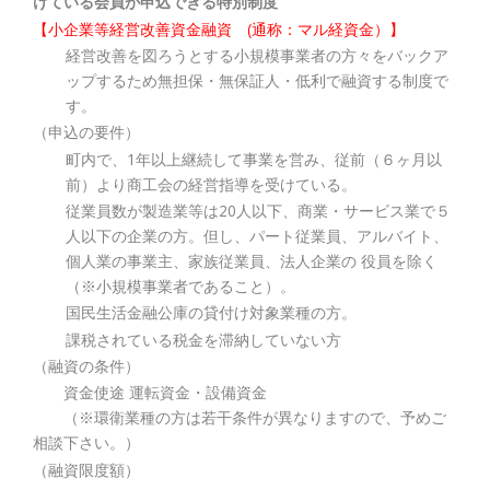
けている会員が申込できる特別制度
【小企業等経営改善資金融資 (通称：マル経資金）】
経営改善を図ろうとする小規模事業者の方々をバックア
ップするため無担保・無保証人・低利で融資する制度で
す。
（申込の要件）
町内で、1年以上継続して事業を営み、従前（６ヶ月以
前）より商工会の経営指導を受けている。
従業員数が製造業等は20人以下、商業・サービス業で５
人以下の企業の方。但し、パート従業員、アルバイト、
個人業の事業主、家族従業員、法人企業の 役員を除く
（※小規模事業者であること）。
国民生活金融公庫の貸付け対象業種の方。
課税されている税金を滞納していない方
（
融資の条件）
資金使途 運転資金・設備資金
（※環衛業種の方は若干条件が異なりますので、予めご
相談下さい。）
（融資限度額）