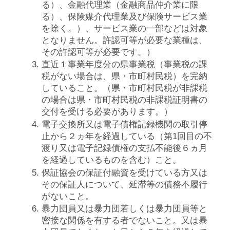
る）、金融代理業（金融商品仲介業に限
る）、保険媒介代理業及び保険サービス業
を除く。）、サービス業の一部などは対象
となりません。許認可等が必要な業種は、
その許認可等が必要です。）
直近１事業年度分の県事業税（事業税の課
税がない場合は、県・市町村民税）を完納
していること。（県・市町村民税が非課税
の場合は県・市町村民税の非課税証明書の
交付を受ける必要があります。）
電子交換所又は電子債権記録機関の取引停
止から２ヵ年を経過している（第1回目の不
渡り又は電子記録債権の支払不能後６ヵ月
を経過しているものを含む）こと。
保証協会の保証付融資を受けている方又は
その保証人について、延滞等の債務不履行
がないこと。
暴力団員又は暴力団若しくは暴力団員等と
密接な関係を有する者でないこと。又は暴