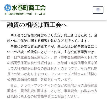
内
ホーム
融資支援
容
を
ス
融資の相談は商工会へ
キ
ッ
商工会では皆様の経営をより安定、向上させるために、金
プ
融や信用保証に関する相談や斡旋などを行っています。
事業に必要な資金調達ですが、商工会は公的事業資金につ
いての相談・斡旋窓口となっており、主な公的事業資金は、
国（日本政策金融公庫など）、県（市中金融機関をとおして
の福岡県保証協会の保証付き）、水巻町（遠賀信用金庫を通
しての福岡県保証協会の保証付き）の３つです。それぞれ制
度上の違いがありますので、ワンストップで皆さんに適切な
公的制度融資の相談・斡旋を行っています。
また、クラウドファンディングなどの民間からの直接資金
調達や、既存融資に関することなど、
事業資金にお悩みの方
は気軽に商工会の経営指導員にご相談ください。